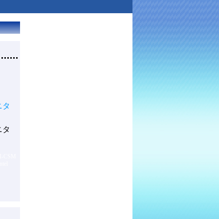
モニタ
モニタ
I-CSM
ntel