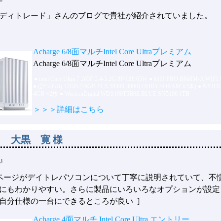
ディトレード」さんのブログで貴社が紹介されていました。
Acharge 6/8面マルチIntel Core Ultraプレミアム
Acharge 6/8面マルチIntel Core Ultraプレミアム
●
intel Core Ultra 7 265F 2.4-5.2G 8P/12E 65W
●
MSI PRO B860M-A WIFI
●
(計32GB) 32GB (16GB PC5-38400[4800] DDR5-SDRAM x2本)
●
NVIDI
4GB ×2枚
●
WesternDigital WDS100T5B0E BLUE SN5100 1TB
＞＞＞詳細はこちら
 大黒 寛 様
』
ムページがデイトレパソコンについて丁寧に説明されていて、不
にもわかりやすい。さらに製品にいろいろなオプションが設定
自分仕様の一台にできるところが良い ]
Acharge 4面マルチ Intel Core Ultra エントリー