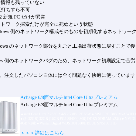
情報も残っていない
 直打ちすら不可
2 新規 PC だけが異常
トワーク探索だけが完全に死ぬという状態
ndows 側のネットワーク構成そのものを初期化するネットワー
ndows のネットワーク部分を丸ごと工場出荷状態に戻すことで
indows 側のネットワークバグのため、ネットワーク初期設定で苦
、注文したパソコン自体には全く問題なく快適に使っています
Acharge 6/8面マルチIntel Core Ultraプレミアム
Acharge 6/8面マルチIntel Core Ultraプレミアム
●
intel Core Ultra 7 265F 2.4-5.2G 8P/12E 65W
●
MSI PRO B860M-A WIFI
●
(計32GB) 32GB (16GB PC5-38400[4800] DDR5-SDRAM x2本)
●
NVIDI
4GB ×2枚
●
WesternDigital WDS100T5B0E BLUE SN5100 1TB
＞＞＞詳細はこちら