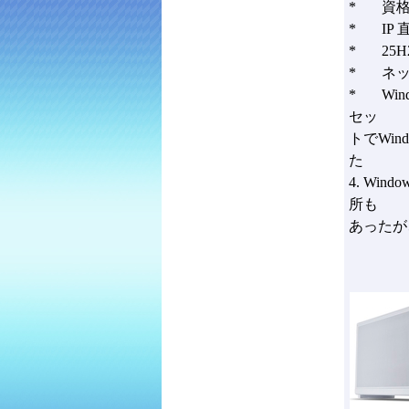
* 資格
* IP
* 25H
* ネッ
* Wi
セッ
トでWi
た
4. W
所も
あったが