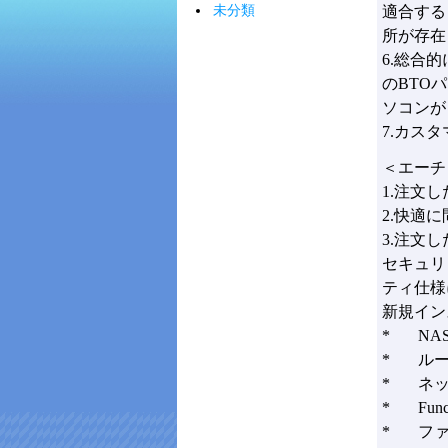
未分類
適合する
所が存在
6.総合
のBTOパ
ソコンが
7.カス
＜エーチ
1.注文
2.快適
3.注文し
セキュリ
ティ仕様
新規イン
* NA
* ルー
* ネッ
* Funct
* ファ