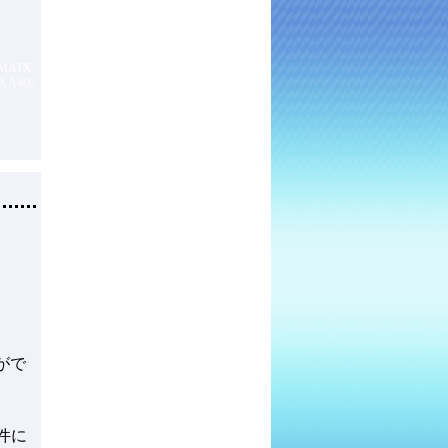
 MATX
A A400
がで
件に