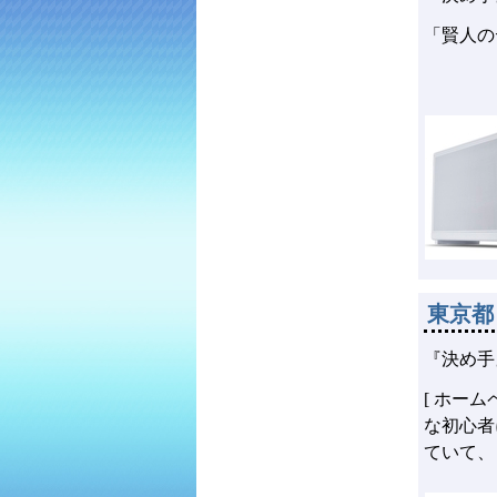
「賢人の
東京都
『決め手
[ ホー
な初心者
ていて、