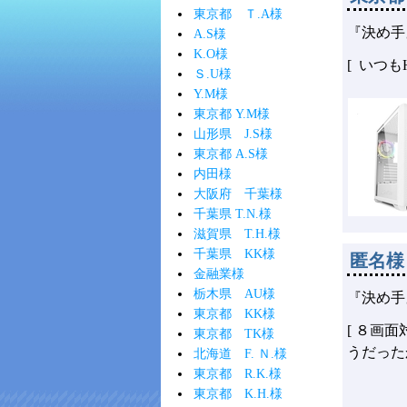
東京都 Ｔ.A様
『決め手
A.S様
K.O様
[ いつ
Ｓ.U様
Y.M様
東京都 Y.M様
山形県 J.S様
東京都 A.S様
内田様
大阪府 千葉様
千葉県 T.N.様
滋賀県 T.H.様
千葉県 KK様
匿名様
金融業様
栃木県 AU様
『決め手
東京都 KK様
[ ８画
東京都 TK様
うだった
北海道 F. Ｎ.様
東京都 R.K.様
東京都 K.H.様