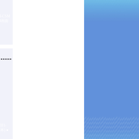
I-CSM
4画面
IFI-
x2本)
●