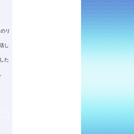
クのリ
復活し
労した
。
 MATX
A A400