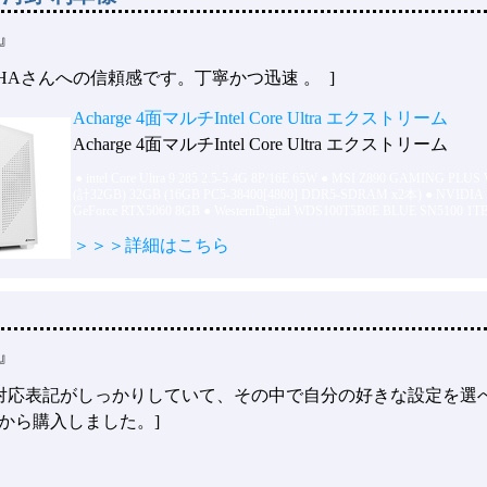
』
もHAさんへの信頼感です。丁寧かつ迅速 。 ]
Acharge 4面マルチIntel Core Ultra エクストリーム
Acharge 4面マルチIntel Core Ultra エクストリーム
●
intel Core Ultra 9 285 2.5-5.4G 8P/16E 65W
●
MSI Z890 GAMING PLUS 
(計32GB) 32GB (16GB PC5-38400[4800] DDR5-SDRAM x2本)
●
NVIDIA
GeForce RTX5060 8GB
●
WesternDigital WDS100T5B0E BLUE SN5100 1T
＞＞＞詳細はこちら
』
面対応表記がしっかりしていて、その中で自分の好きな設定を選
から購入しました。]