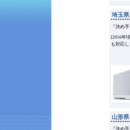
埼玉県
『決め手
[201
も対応し
山形県
『決め手