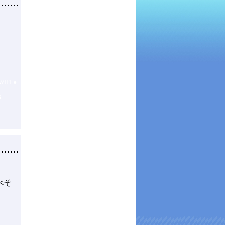
WIFI
●
B
べそ