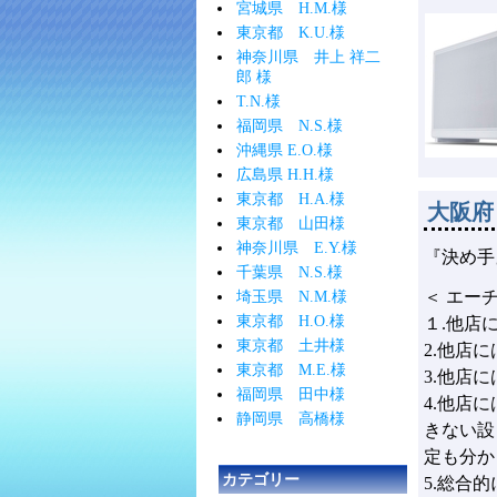
宮城県 H.M.様
東京都 K.U.様
神奈川県 井上 祥二
郎 様
T.N.様
福岡県 N.S.様
沖縄県 E.O.様
広島県 H.H.様
東京都 H.A.様
大阪府
東京都 山田様
神奈川県 E.Y.様
『決め手
千葉県 N.S.様
＜ エー
埼玉県 N.M.様
東京都 H.O.様
１.他店
東京都 土井様
2.他店
東京都 M.E.様
3.他店
福岡県 田中様
4.他店
静岡県 高橋様
きない設
定も分か
カテゴリー
5.総合