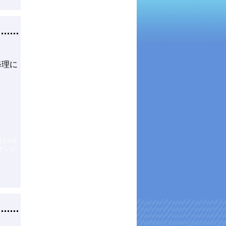
修理に
I-CSM
オンボ