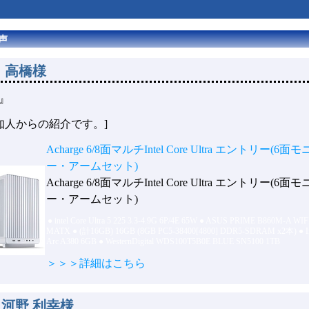
声
 高橋様
』
の知人からの紹介です。]
Acharge 6/8面マルチIntel Core Ultra エントリー(6面
ー・アームセット)
Acharge 6/8面マルチIntel Core Ultra エントリー(6面
ー・アームセット)
●
intel Core Ultra 5 225 3.3-4.9G 6P/4E 65W
●
ASUS PRIME B860M-A WIF
MATX
●
(計16GB) 16GB (8GB PC5-38400[4800] DDR5-SDRAM x2本)
●
I
Arc A380 6GB
●
WesternDigital WDS100T5B0E BLUE SN5100 1TB
＞＞＞詳細はこちら
 河野 利幸様