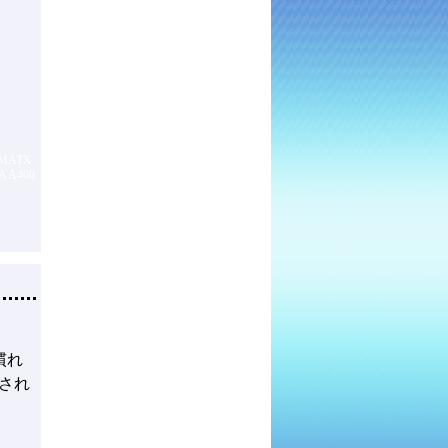
 MATX
A A400
慣れ
され