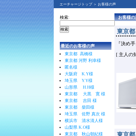
エーチャージトップ
＞ お客様の声
検索:
お客様の
東京都
『決め手
最近のお客様の声
東京都 高橋様
[ 主人
東京都 河野 利幸様
匿名様
大阪府 K.Y様
埼玉県 Y.Y様
山形県 H.H様
東京都 大黒 寛 様
東京都 吉田 様
東京都 柴田様
埼玉県 佐野 真次 様
横浜市 清水清人様
山梨県 K.O様
東京都
東京都 秋山朝紀様