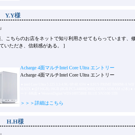
 Y.Y様
』
6年頃、こちらのお店をネットで知り利用させてもらっています、
ていただき、信頼感がある。 ]
Acharge 4面マルチIntel Core Ultra エントリー
Acharge 4面マルチIntel Core Ultra エントリー
●
intel Core Ultra 5 225 3.3-4.9G 6P/4E 65W
●
ASUS PRIME B860M-A WIF
MATX
●
(計16GB) 16GB (8GB PC5-44800[5600] DDR5-SDRAM x2本)
●
ード 4画面
●
WesternDigital WDS100T5B0E BLUE SN5100 1TB
＞＞＞詳細はこちら
 H.H様
』