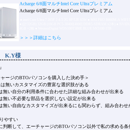
Acharge 6/8面マルチIntel Core Ultraプレミアム
Acharge 6/8面マルチIntel Core Ultraプレミアム
●
intel Core Ultra 7 265F 2.4-5.2G 8P/12E 65W
●
MSI PRO B860M-A WIFI
●
(計32GB) 32GB (16GB PC5-38400[4800] DDR5-SDRAM x2本)
●
NVIDI
4GB ×2枚
●
WesternDigital WDS100T5B0E BLUE SN5100 1TB
＞＞＞詳細はこちら
 K.Y様
』
チャージのBTOパソコンを購入した決め手＞
には無いカスタマイズの豊富な選択肢がある
には無い自分の利用条件に合わせた詳細な組み合わせが出来る
には無い不必要な部品を選択しない設定が出来る
には無い自由なカスタマイズが出来るにも関わらず、組み合わせ
りやすい
的に判断して、エーチャージのBTOパソコン以外で私の求める条