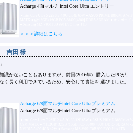
Acharge 4面マルチ Intel Core Ultra エントリー
●
intel Core Ultra 5 225 3.3-4.9G 6P/4E 65W
●
ASUS PRIME B860M-A WIF
MATX
●
(計16GB) 16GB PC5-38400[4800] DDR5-SDRAM
●
オンボード 
●
Samsung MZ-V9S1T0B 990 EVO Plus 1TB
＞＞＞詳細はこちら
 吉田 様
」
知識がないこともありますが、前回(2016年) 購入したPCが、
なく長く利用できているため、安心して貴社を 選びました。
Acharge 6/8面マルチIntel Core Ultraプレミアム
Acharge 6/8面マルチIntel Core Ultraプレミアム
●
intel Core Ultra 7 265F 2.4-5.2G 8P/12E 65W
●
ASUS PRIME B860M-A W
CSM MATX
●
(計32GB) 32GB (16GB PC5-38400[4800] DDR5-SDRAM 
NVIDIA A400 4GB ×2枚
●
Samsung MZ-V9S1T0B 990 EVO Plus 1TB