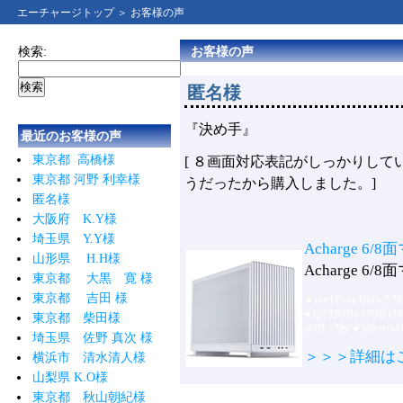
エーチャージトップ
＞ お客様の声
検索:
お客様の声
匿名様
『決め手』
最近のお客様の声
東京都 高橋様
[ ８画面対応表記がしっかりし
東京都 河野 利幸様
うだったから購入しました。]
匿名様
大阪府 K.Y様
埼玉県 Y.Y様
Acharge 6/8
山形県 H.H様
Acharge 6/8
東京都 大黒 寛 様
東京都 吉田 様
●
intel Core Ultra 7 
●
(計32GB) 32GB (1
東京都 柴田様
4GB ×2枚
●
WesternD
埼玉県 佐野 真次 様
＞＞＞詳細は
横浜市 清水清人様
山梨県 K.O様
東京都 秋山朝紀様