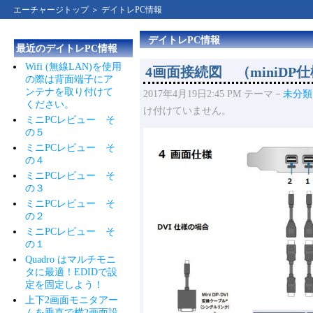
エーチャージトップ
＞ デイトレPC情報
デイトレPC情報
最近のデイトレPC情報
Wifi (無線LAN)を使用
4画面接続図 （miniDP
の際は背面端子にア
ンテナを取り付けて
2017年4月19日2:45 PM
テーマ－
未分類
ください。
け付けていません。
ミニPCレビュー そ
の５
ミニPCレビュー そ
の４
ミニPCレビュー そ
の３
ミニPCレビュー そ
の２
ミニPCレビュー そ
の１
Quadro はマルチモニ
タに最適！EDIDで設
定を固定しよう！
上下2画面モニタアー
ムを垂直で横2画面設