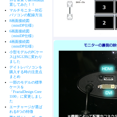
置してみた！！
マルチモニタ―対応
パソコンの配線方法
8画面接続図
（miniDP仕様）
6画面接続図
（miniDP仕様）
4画面接続図
（miniDP仕様）
小型モデルのPCケー
スはSG12Bに変わり
ました
デイトレパソコンを
購入する時の注意点
まとめ
一部のモデルの標準
ケースを
「FractalDesign Core
1100」に変更しまし
た
エーチャージが選ば
れる8つの特徴