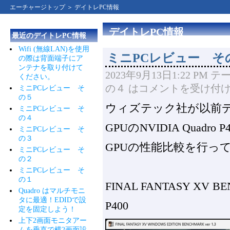
エーチャージトップ
＞ デイトレPC情報
デイトレPC情報
最近のデイトレPC情報
Wifi (無線LAN)を使用
ミニPCレビュー そ
の際は背面端子にア
ンテナを取り付けて
2023年9月13日1:22 PM
テ
ください。
の４ は
コメントを受け付
ミニPCレビュー そ
の５
ウィズテック社が以前デ
ミニPCレビュー そ
の４
GPUのNVIDIA Quad
ミニPCレビュー そ
の３
GPUの性能比較を行っ
ミニPCレビュー そ
の２
ミニPCレビュー そ
の１
FINAL FANTASY XV B
Quadro はマルチモニ
タに最適！EDIDで設
P400
定を固定しよう！
上下2画面モニタアー
ムを垂直で横2画面設