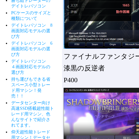
勝ち組トレーダーの
デイトレパソコン
PCケースのサイズと
種類について
デイトレパソコン 8
画面対応モデルの選
び方
デイトレパソコン 6
画面対応モデルの選
び方
ファイナルファンタジ
デイトレパソコン
漆黒の反逆者
４画面対応モデルの
選び方
P400
持ち運びもできる省
スペース小型トレー
ド用マシン！発
売！！
データセンター向け
高速SSD搭載超性能ト
レード用マシン、色
んなサイトで紹介さ
れてます。
仰天超性能トレード
用マシン！データセ