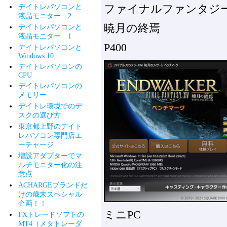
ファイナルファンタジ
デイトレパソコンと
液晶モニター 2
暁月の終焉
デイトレパソコンと
液晶モニター 1
P400
デイトレパソコンと
Windows 10
デイトレパソコンの
CPU
デイトレパソコンの
メモリー
デイトレ環境でのデ
スクの選び方
東京都上野のデイト
レパソコン専門店エ
ーチャージ
増設アダプターでマ
ルチモニター化の注
意点
ACHARGEブランドだ
けの歳末スペシャル
企画！！
ミニPC
FXトレードソフトの
MT4（メタトレーダ