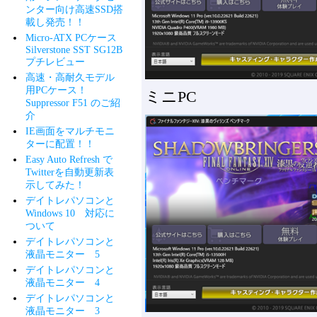
ンター向け高速SSD搭
載し発売！！
Micro-ATX PCケース
Silverstone SST SG12B
プチレビュー
高速・高耐久モデル
用PCケース！
ミニPC
Suppressor F51 のご紹
介
IE画面をマルチモニ
ターに配置！！
Easy Auto Refresh で
Twitterを自動更新表
示してみた！
デイトレパソコンと
Windows 10 対応に
ついて
デイトレパソコンと
液晶モニター 5
デイトレパソコンと
液晶モニター 4
デイトレパソコンと
液晶モニター 3