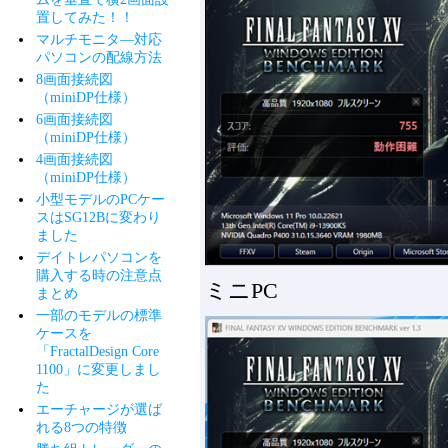
置してみた！！
マルチモニタ―対応
パソコンの配線方法
8画面接続図
（miniDP仕様）
6画面接続図
（miniDP仕様）
4画面接続図
（miniDP仕様）
小型モデルのPCケー
スはSG12Bに変わり
ました
デイトレパソコンを
購入する時の注意点
ミニPC
まとめ
一部のモデルの標準
ケースを
「FractalDesign Core
1100」に変更しまし
た
エーチャージが選ば
れる8つの特徴