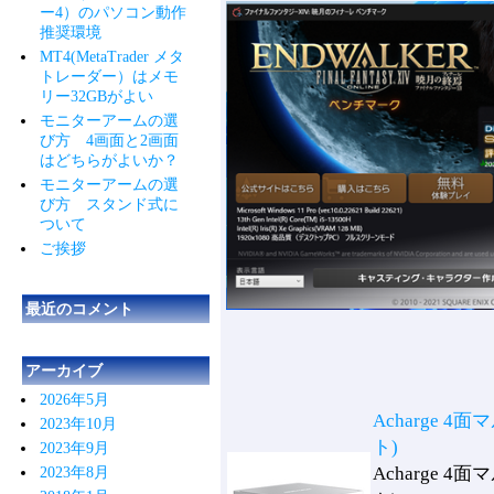
ー4）のパソコン動作
推奨環境
MT4(MetaTrader メタ
トレーダー）はメモ
リー32GBがよい
モニターアームの選
び方 4画面と2画面
はどちらがよいか？
モニターアームの選
び方 スタンド式に
ついて
ご挨拶
最近のコメント
アーカイブ
2026年5月
Acharge 
2023年10月
ト)
2023年9月
Acharge 
2023年8月