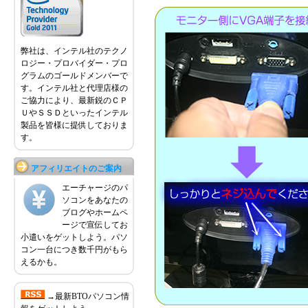
弊社は、インテル社のテクノ
ロジー・プロバイダー・プロ
グラムのゴールドメンバーで
す。インテル社と代理店様の
ご協力により、最新鋭のＣＰ
ＵやＳＳＤといったインテル
製品を皆様に提供しておりま
す。
アフィリエイトのご案内
エーチャージのパ
ソコンをあなたの
ブログやホームペ
ージで宣伝してお
小遣いをゲットしよう。パソ
コン一台につき数千円がもら
えるかも。
→最新BTOパソコン情