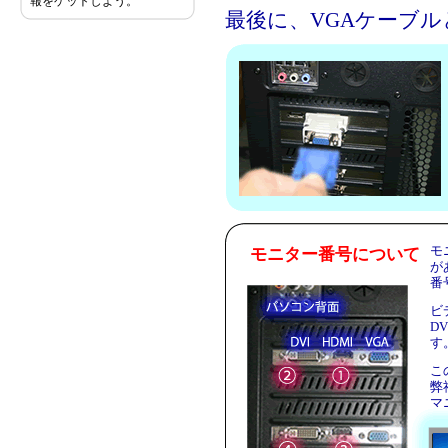
報をゲットしよう。
最後に、VGAケーブ
モ
モニター番号について
が
番
ビ
D
す
こ
弊
マ