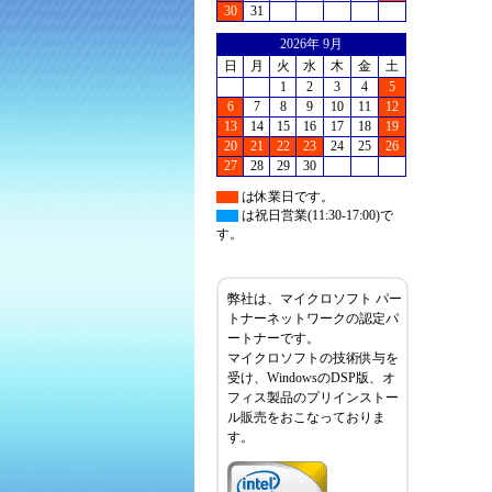
30
31
2026年 9月
日
月
火
水
木
金
土
1
2
3
4
5
6
7
8
9
10
11
12
13
14
15
16
17
18
19
20
21
22
23
24
25
26
27
28
29
30
は休業日です。
は祝日営業(11:30-17:00)で
す。
弊社は、マイクロソフト パー
トナーネットワークの認定パ
ートナーです。
マイクロソフトの技術供与を
受け、WindowsのDSP版、オ
フィス製品のプリインストー
ル販売をおこなっておりま
す。