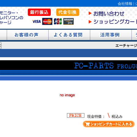
会社情報
|
！
エーチャージが
\
現金特価：
税込み