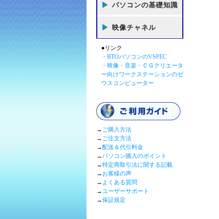
パソコンの基礎知識
映像チャネル
●リンク
・BTOパソコンのVSPEC
・映像・音楽・ＣＧクリエータ
ー向けワークステーションのゼ
ウスコンピューター
→
ご購入方法
→
ご注文方法
→
配送＆代引料金
→
パソコン購入のポイント
→
特定商取引法に関する記載
→
お客様の声
→
よくある質問
→
ユーザーサポート
→
保証規定