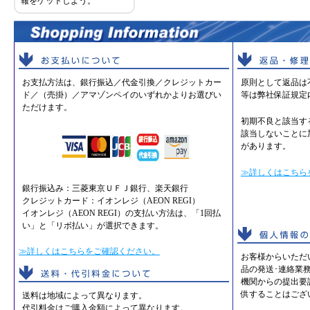
報をゲットしよう。
お支払方法は、銀行振込／代金引換／クレジットカー
原則として返品は
ド／（売掛）／アマゾンペイのいずれかよりお選びい
等は弊社保証規定
ただけます。
初期不良と該当す
該当しないことに
があります。
≫詳しくはこちら
銀行振込み：三菱東京ＵＦＪ銀行、楽天銀行
クレジットカード：イオンレジ（AEON REGI）
イオンレジ（AEON REGI）の支払い方法は、「1回払
い」と「リボ払い」が選択できます。
≫詳しくはこちらをご確認ください。
お客様からいただ
品の発送･連絡業
機関からの提出要
供することはござ
送料は地域によって異なります。
代引料金はご購入金額によって異なります。