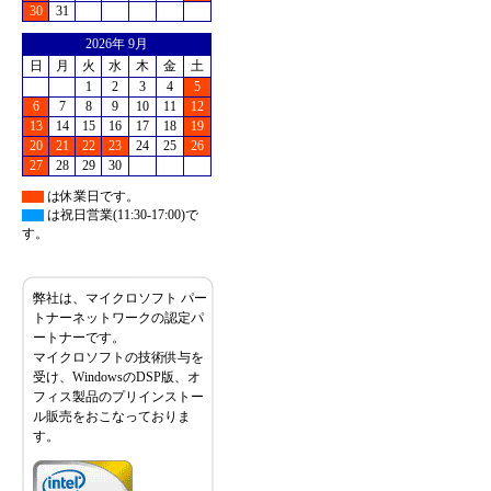
30
31
2026年 9月
日
月
火
水
木
金
土
1
2
3
4
5
6
7
8
9
10
11
12
13
14
15
16
17
18
19
20
21
22
23
24
25
26
27
28
29
30
は休業日です。
は祝日営業(11:30-17:00)で
す。
弊社は、マイクロソフト パー
トナーネットワークの認定パ
ートナーです。
マイクロソフトの技術供与を
受け、WindowsのDSP版、オ
フィス製品のプリインストー
ル販売をおこなっておりま
す。